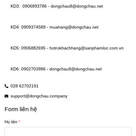
KD3:  
0906893786
 - 
dongchau8@dongchau.net 
KD4: 
0909374589
 - 
muahang@dongchau.net 
KD5: 
0906882695
 - 
hotrokhachhang@sanphamloc.com.vn 
KD6: 
0902703986
 - 
dongchau9@dongchau.net 
028 62702191
support@dongchau.company
Form liên hệ
Họ tên