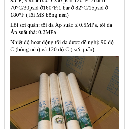
85°F; 3.4bar ở50°C/50 psid 120°F; 2bar ở 
70°C/30psid ở160°F;1 bar ở 82°C/15psid ở 
180°F ( lõi MS bông nén) 
Lõi sợi quấn: tối đa Áp suất: ≤ 0.5MPa, tối đa 
Áp suất thả: 0.2MPa
Nhiệt độ hoạt động tối đa được đề nghị: 90 độ 
C (bông nén) và 120 độ C ( sợi quấn)