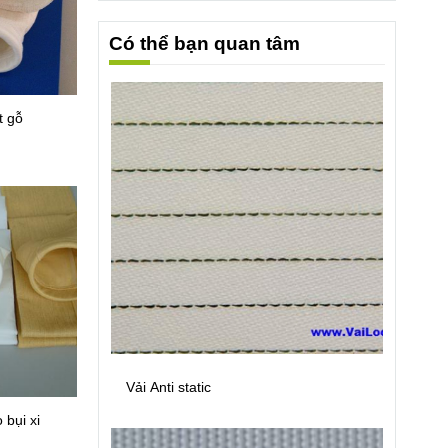
Có thể bạn quan tâm
t gỗ
Vải Anti static
 bụi xi