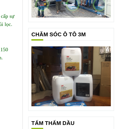
 cấp sự
i lọc.
CHĂM SÓC Ô TÔ 3M
 150
m.
TẤM THẤM DẦU