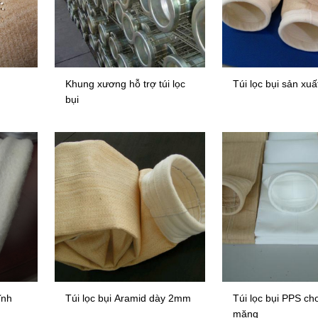
Khung xương hỗ trợ túi lọc
Túi lọc bụi sản xuấ
bụi
ĩnh
Túi lọc bụi Aramid dày 2mm
Túi lọc bụi PPS cho
măng